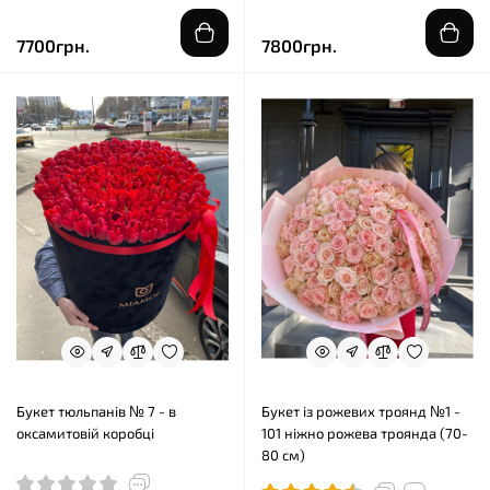
7700грн.
7800грн.
Букет тюльпанів № 7 - в
Букет із рожевих троянд №1 -
оксамитовій коробці
101 ніжно рожева троянда (70-
80 см)