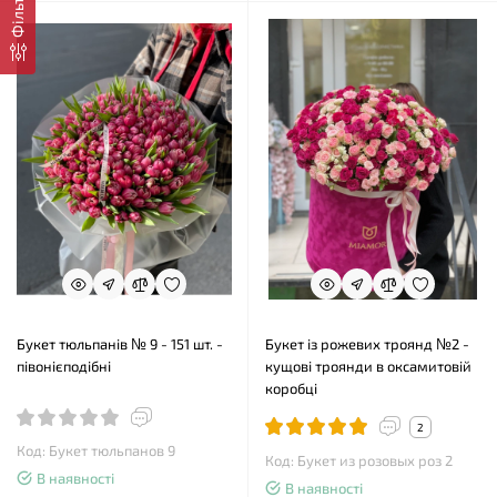
Фільтр
Букет тюльпанів № 9 - 151 шт. -
Букет із рожевих троянд №2 -
півонієподібні
кущові троянди в оксамитовій
коробці
2
Код: Букет тюльпанов 9
Код: Букет из розовых роз 2
В наявності
В наявності