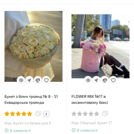
Букет з білих троянд № 8 - 51
FLOWER MIX №17 в
Еквадорська троянда
оксамитовому боксі
2
Код: Сборный букет 17
Код: Букет из белых роз 8
В наявності
В наявності