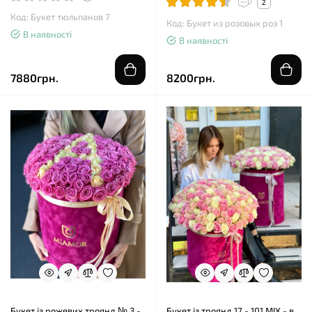
2
Код: Букет тюльпанов 7
Код: Букет из розовых роз 1
В наявності
В наявності
7880грн.
8200грн.
Букет із рожевих троянд № 3 -
Букет із троянд 17 - 101 MIX - в