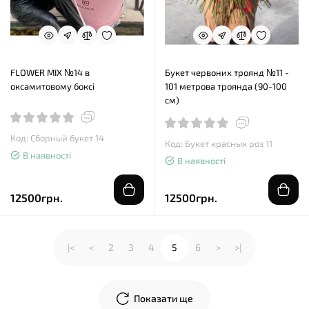
FLOWER MIX №14 в
Букет червоних троянд №11 -
оксамитовому боксі
101 метрова троянда (90-100
см)
Код: Сборный букет 14
Код: Букет красных роз 11
В наявності
В наявності
12500грн.
12500грн.
|<
<
2
3
4
5
6
>
>|
Показати ще