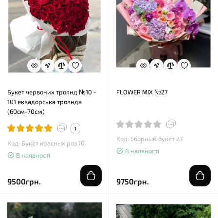
Букет червоних троянд №10 -
FLOWER MIX №27
101 еквадорська троянда
(60см-70см)
1
Код: Сборный букет 27
Код: Букет красных роз 10
В наявності
В наявності
9500грн.
9750грн.