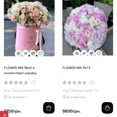
FLOWER MIX №45 в
FLOWER MIX №73
оксамитовій коробці
Код: Сборный букет 45
Код: Сборный букет 73
В наявності
В наявності
9750грн.
9800грн.