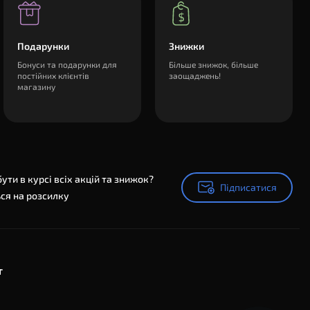
Подарунки
Знижки
Бонуси та подарунки для
Більше знижок, більше
постійних клієнтів
заощаджень!
магазину
ути в курсі всіх акцій та знижок?
Підписатися
Підписатися
ся на розсилку
т