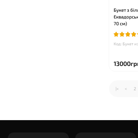
Букет з біл
Еквадорськ
70 см)
Код: Букет и
13000гр
|<
<
2