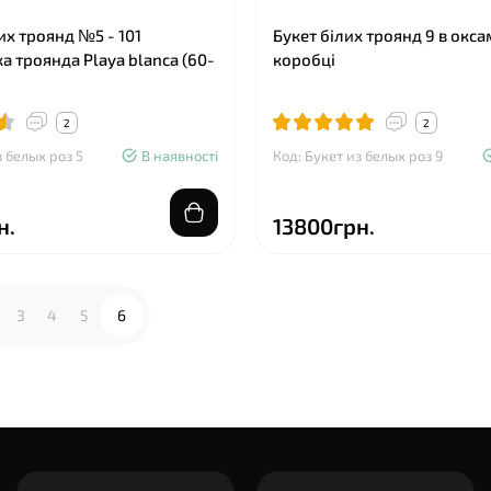
их троянд №5 - 101
Букет білих троянд 9 в окс
а троянда Playa blanca (60-
коробці
2
2
з белых роз 5
В наявності
Код: Букет из белых роз 9
н.
13800грн.
3
4
5
6