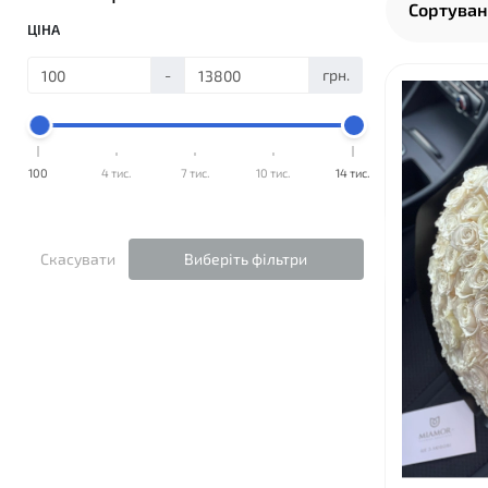
Сортуван
ЦІНА
-
грн.
100
4 тис.
7 тис.
10 тис.
14 тис.
Скасувати
Виберіть фільтри