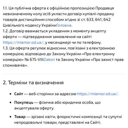
1.1. Ця публічна оферта є офіційною пропозицією Продавця
невизначеному колу осіб укласти договір купівлі‑продажу
товарів дистанційним способом згідно зі ст. 633, 641, 642
Цивільного кодексу України​
Головна
.
1.2. Договір вважається укладеним з моменту акцепту
оферти — підтвердження замовлення на сайті
https://miamor.od.ua/
, у месенджері чи по телефону.
1.3. Ця оферта регулює відносини, пов’язані з електронною
комерцією, відповідно до Закону України «Про електронну
комерцію» № 675‑VIII​
Zakon
та Закону України «Про захист прав
споживачів».
2. Терміни та визначення
Сайт
— веб‑сторінки за адресою
https://miamor.od.ua/
.
Покупець
— фізична або юридична особа, що
акцептувала оферту.
Товар
— зрізані квіти, флористичні композиції та супутні
непродовольчі товари, представлені на Сайті.