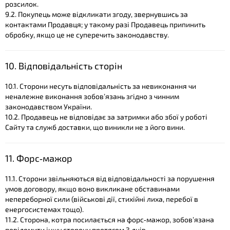
розсилок.
9.2. Покупець може відкликати згоду, звернувшись за
контактами Продавця; у такому разі Продавець припинить
обробку, якщо це не суперечить законодавству.
10. Відповідальність сторін
10.1. Сторони несуть відповідальність за невиконання чи
неналежне виконання зобов’язань згідно з чинним
законодавством України.
10.2. Продавець не відповідає за затримки або збої у роботі
Сайту та служб доставки, що виникли не з його вини.
11. Форс‑мажор
11.1. Сторони звільняються від відповідальності за порушення
умов договору, якщо воно викликане обставинами
непереборної сили (військові дії, стихійні лиха, перебої в
енергосистемах тощо).
11.2. Сторона, котра посилається на форс‑мажор, зобов’язана
повідомити іншу сторону протягом 3 днів.