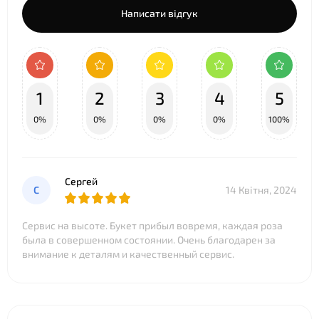
Написати відгук
1
2
3
4
5
0%
0%
0%
0%
100%
Сергей
С
14 Квітня, 2024
Сервис на высоте. Букет прибыл вовремя, каждая роза
была в совершенном состоянии. Очень благодарен за
внимание к деталям и качественный сервис.