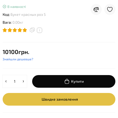
В наявності
Код:
Букет красных роз 5
Вага:
0.00кг
1
10100грн.
Знайшли дешевше?
Купити
Швидке замовлення