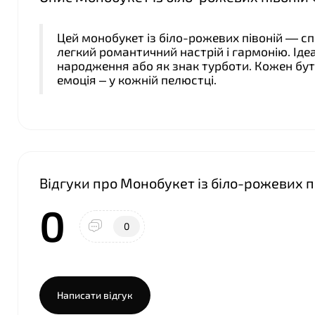
Цей монобукет із біло-рожевих півоній — с
легкий романтичний настрій і гармонію. Іде
народження або як знак турботи. Кожен бут
емоція – у кожній пелюстці.
Відгуки про Монобукет із біло-рожевих п
0
0
Написати відгук