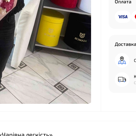
Оплата
Доставк
С
К
С
«Чарівна легкість»