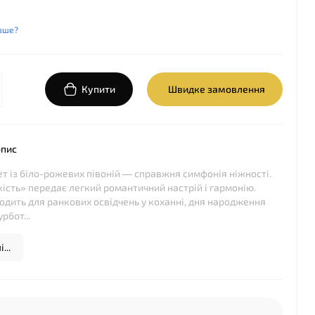
вше?
Купити
Швидке замовлення
опис
т із біло-рожевих півоній — справжня симфонія ніжності.
кість» передає легкий романтичний настрій і гармонію.
ходить для ранкових освідчень у коханні, дня народження
рбот...
...