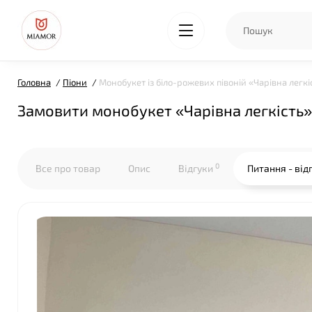
Головна
Піони
Монобукет із біло-рожевих півоній «Чарівна легкі
Замовити монобукет «Чарівна легкість» 
0
Все про товар
Опис
Відгуки
Питання - від