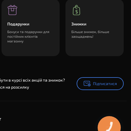
Подарунки
Знижки
Бонуси та подарунки для
Більше знижок, більше
постійних клієнтів
заощаджень!
магазину
ути в курсі всіх акцій та знижок?
Підписатися
Підписатися
ся на розсилку
т