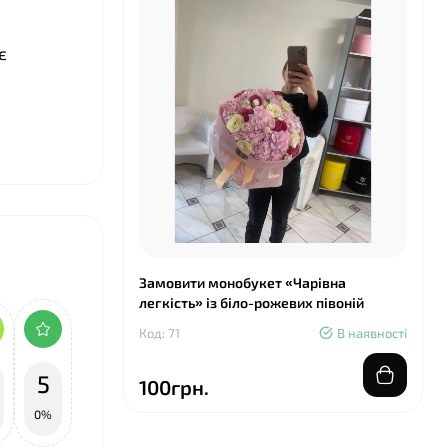
є
Замовити монобукет «Чарівна
легкість» із біло-рожевих півоній
Код: 71
В наявності
5
100грн.
0%