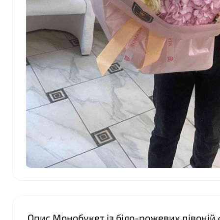
Опис Монобукет із біло-рожевих півоній 