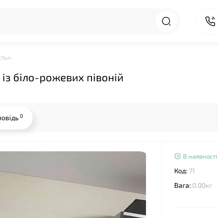
сть»
із біло-рожевих півоній
0
повідь
В наявності
Код:
71
Вага:
0.00кг