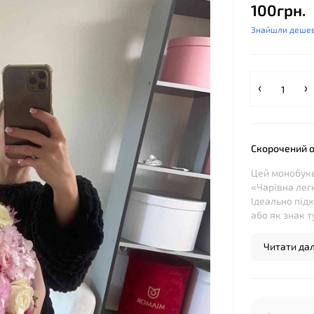
100грн.
Знайшли деше
Скорочений 
Цей монобуке
«Чарівна лег
Ідеально під
або як знак ту
Читати далі