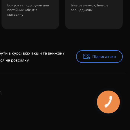
Бонуси та подарунки для
Більше знижок, більше
постійних клієнтів
заощаджень!
магазину
ути в курсі всіх акцій та знижок?
Підписатися
Підписатися
ся на розсилку
т