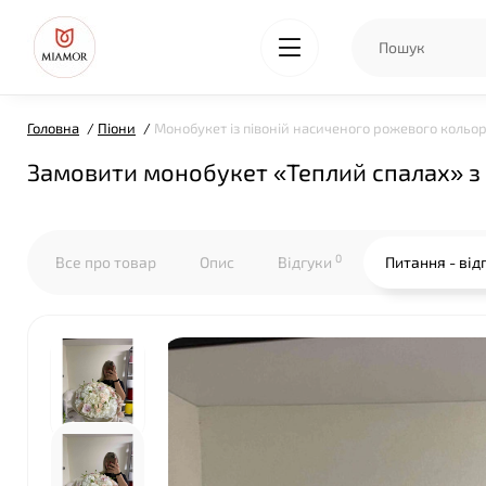
Головна
Піони
Монобукет із півоній насиченого рожевого кольо
Замовити монобукет «Теплий спалах» з
0
Все про товар
Опис
Відгуки
Питання - від