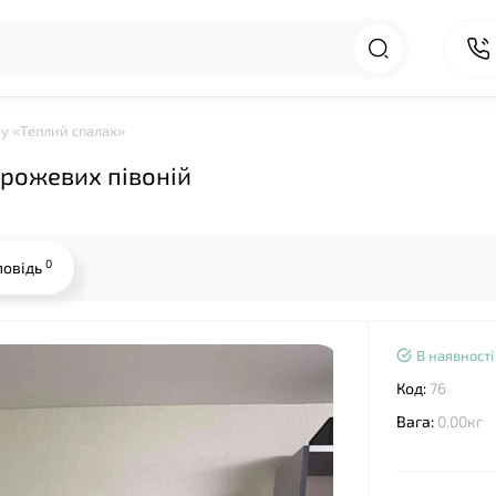
ру «Теплий спалах»
 рожевих півоній
0
повідь
В наявності
Код:
76
Вага:
0.00кг