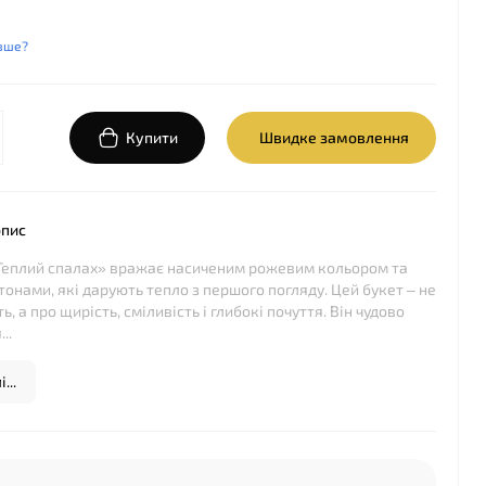
.
вше?
Купити
Швидке замовлення
опис
Теплий спалах» вражає насиченим рожевим кольором та
онами, які дарують тепло з першого погляду. Цей букет – не
ь, а про щирість, сміливість і глибокі почуття. Він чудово
..
...