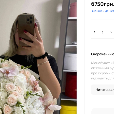
6750грн
Знайшли деше
Скорочений 
Монобукет «
об’ємними бут
про скромніст
підходить для.
Читати далі