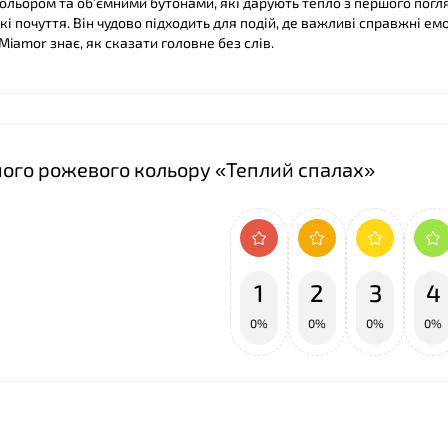
ьором та об’ємними бутонами, які дарують тепло з першого погля
окі почуття. Він чудово підходить для подій, де важливі справжні емо
Miamor знає, як сказати головне без слів.
еного рожевого кольору «Теплий спалах»
1
2
3
4
0%
0%
0%
0%