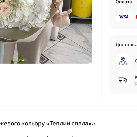
Оплата
Доставк
С
К
С
ожевого кольору «Теплий спалах»