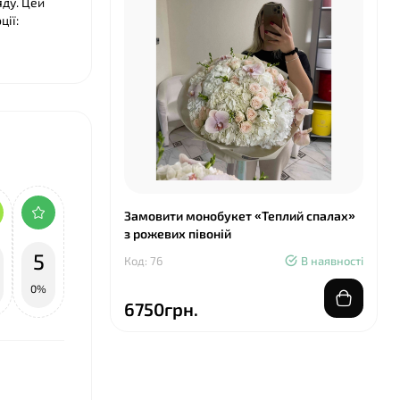
ду. Цей
ції:
Замовити монобукет «Теплий спалах»
з рожевих півоній
5
Код: 76
В наявності
0%
6750грн.