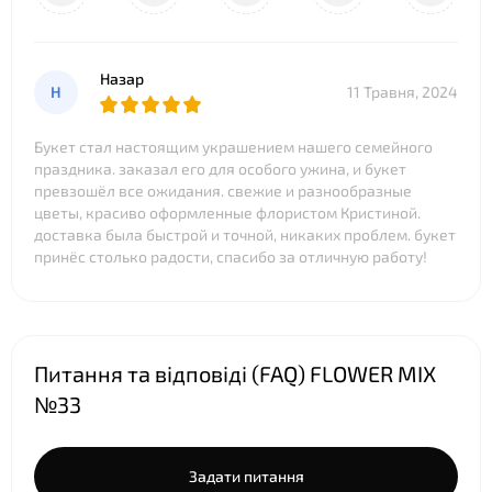
Назар
Н
11 Травня, 2024
Букет стал настоящим украшением нашего семейного
праздника. заказал его для особого ужина, и букет
превзошёл все ожидания. свежие и разнообразные
цветы, красиво оформленные флористом Кристиной.
доставка была быстрой и точной, никаких проблем. букет
принёс столько радости, спасибо за отличную работу!
Питання та відповіді (FAQ) FLOWER MIX
№33
Задати питання