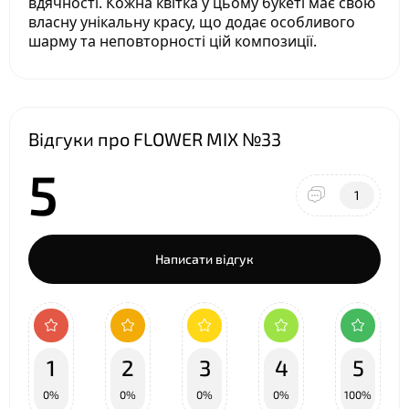
вдячності. Кожна квітка у цьому букеті має свою
власну унікальну красу, що додає особливого
шарму та неповторності цій композиції.
Відгуки про FLOWER MIX №33
5
1
Написати відгук
1
2
3
4
5
0%
0%
0%
0%
100%