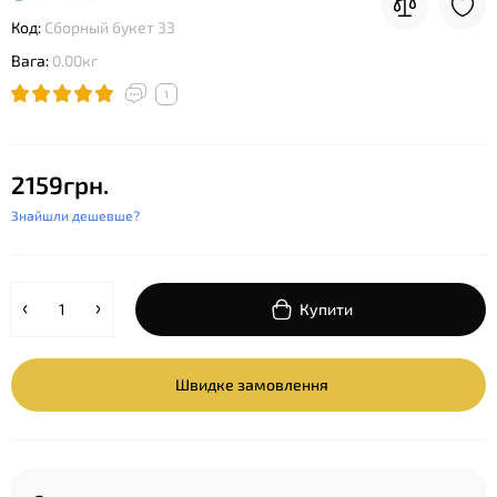
Код:
Сборный букет 33
Вага:
0.00кг
1
2159грн.
Знайшли дешевше?
Купити
Швидке замовлення