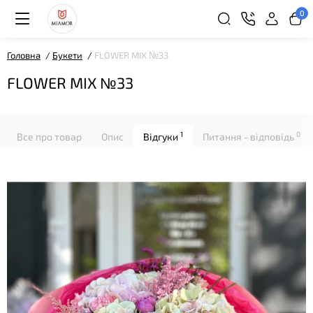
0
Головна
Букети
FLOWER MIX №33
FLOWER MIX №33
1
0
Все про товар
Опис
Відгуки
Питання - відповідь