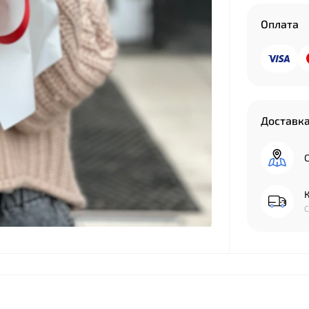
Оплата
Доставк
С
К
С