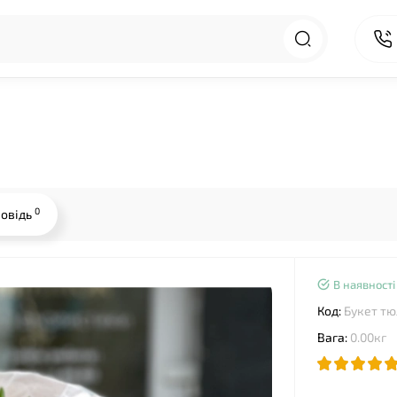
0
повідь
В наявності
Код:
Букет тю
Вага:
0.00кг