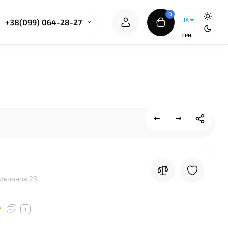
0
UA
+38(099) 064-28-27
ГРН.
льпанов 23
1