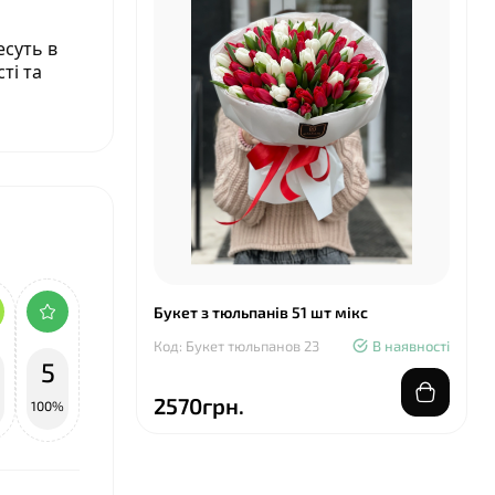
есуть в
ті та
Букет з тюльпанів 51 шт мікс
Код: Букет тюльпанов 23
В наявності
5
2570грн.
100%