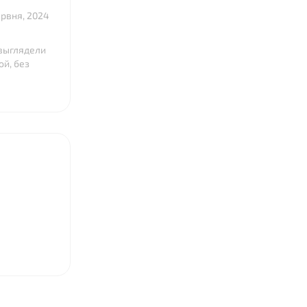
ервня, 2024
 выглядели
й, без