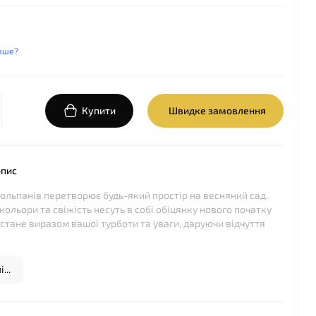
.
вше?
Купити
Швидке замовлення
опис
тюльпанів перетворює будь-який простір на весняний сад.
кольори та свіжість несуть в собі обіцянку нового початку
 стане виразом вашої турботи та уваги, даруючи відчуття
...