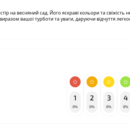
тір на весняний сад. Його яскраві кольори та свіжість н
 виразом вашої турботи та уваги, даруючи відчуття легкос
1
2
3
4
0%
0%
0%
0%