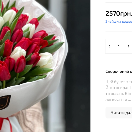
2570грн
Знайшли деше
Скорочений 
Цей букет з 
Його яскраві 
та щастя. Він
легкості та ...
Читати далі