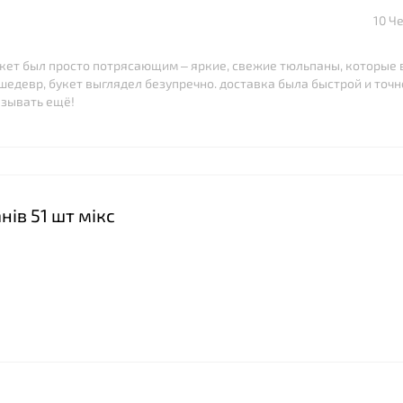
10 Ч
букет был просто потрясающим – яркие, свежие тюльпаны, которые
едевр, букет выглядел безупречно. доставка была быстрой и точно
азывать ещё!
нів 51 шт мікс