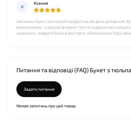
Ксения
К
заказала букет для своей подруги на её день рождения. 
великолепно. старший флорист Настя создала настоящий ш
задержек. подруга была в восторге, обязательно буду зак
Питання та відповіді (FAQ) Букет з тюльпа
Задати питання
Немає запитань про цей товар.