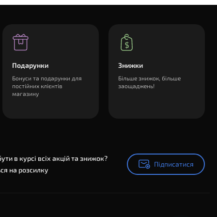
Подарунки
Знижки
Бонуси та подарунки для
Більше знижок, більше
постійних клієнтів
заощаджень!
магазину
ути в курсі всіх акцій та знижок?
Підписатися
Підписатися
ся на розсилку