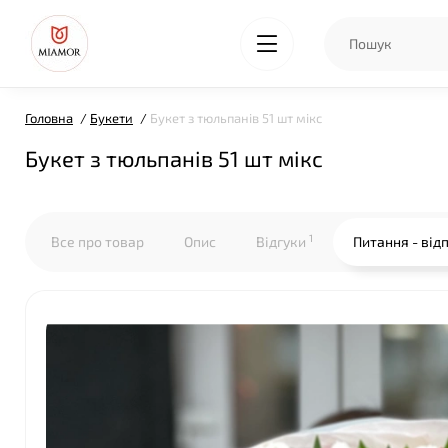
Головна
Букети
Букет з тюльпанів 51 шт мікс
Букет з тюльпанів 51 шт мікс
1
Все про товар
Опис
Відгуки
Питання - від