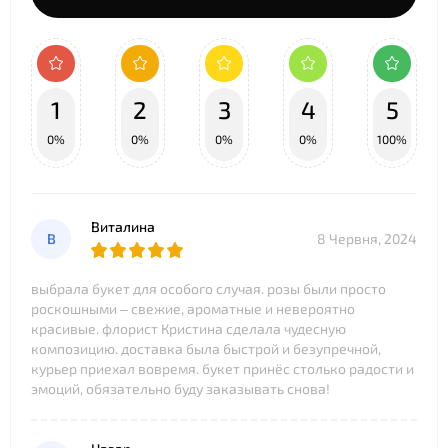
1
2
3
4
5
0%
0%
0%
0%
100%
Виталина
В
8 Червня, 2024
выбрала букет для особого случая. розы были просто
роскошными – свежие, ароматные и невероятно
красивые. флорист Кристина сделала чудесную
композицию. доставка была быстрой и безупречной,
курьер приехал вовремя. букет принёс столько радости и
эмоций, обязательно буду заказывать снова!