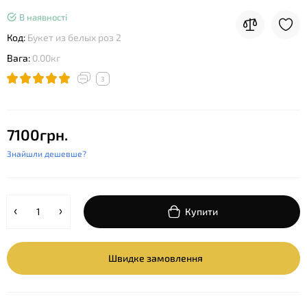
В наявності
Код:
Букет из белых роз 2
Вага:
0.00кг
3
7100грн.
Знайшли дешевше?
Купити
Швидке замовлення