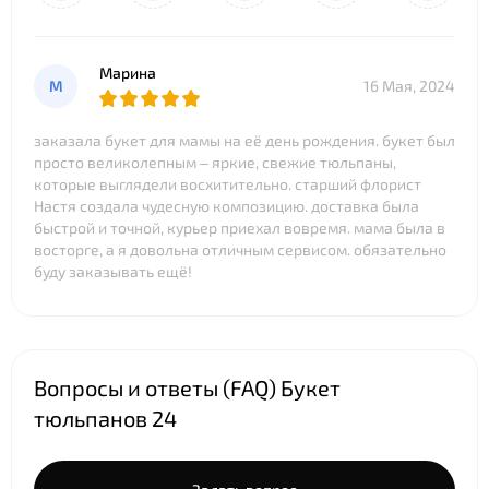
Марина
М
16 Мая, 2024
заказала букет для мамы на её день рождения. букет был
просто великолепным – яркие, свежие тюльпаны,
которые выглядели восхитительно. старший флорист
Настя создала чудесную композицию. доставка была
быстрой и точной, курьер приехал вовремя. мама была в
восторге, а я довольна отличным сервисом. обязательно
буду заказывать ещё!
Вопросы и ответы (FAQ) Букет
тюльпанов 24