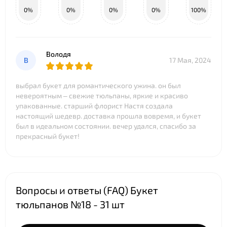
0%
0%
0%
0%
100%
Володя
В
17 Мая, 2024
выбрал букет для романтического ужина. он был
невероятным – свежие тюльпаны, яркие и красиво
упакованные. старший флорист Настя создала
настоящий шедевр. доставка прошла вовремя, и букет
был в идеальном состоянии. вечер удался, спасибо за
прекрасный букет!
Вопросы и ответы (FAQ) Букет
тюльпанов №18 - 31 шт