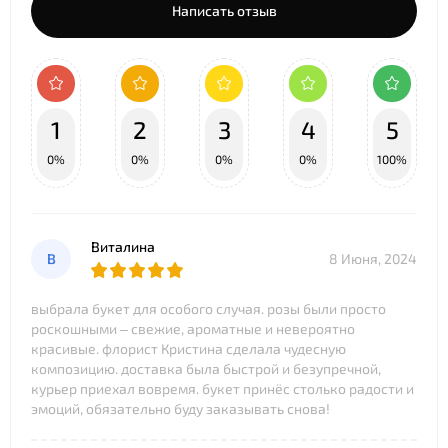
Написать отзыв
1
2
3
4
5
0%
0%
0%
0%
100%
Виталина
В
8 Июня, 2024
выбрала букет для особого случая. розы были просто
роскошными – свежие, ароматные и невероятно
красивые. флорист Кристина сделала чудесную
композицию. доставка была быстрой и безупречной,
курьер приехал вовремя. букет принёс столько радости и
эмоций, обязательно буду заказывать снова!